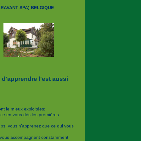
ARAVANT SPA) BELGIQUE
on d'apprendre l'est aussi
t le mieux exploitées;
ce en vous dès les premières
ps: vous n'apprenez que ce qui vous
on vous accompagnent constamment.