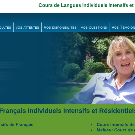
Cours de Langues Individuels Intensifs et
icultés
vos attentes
Vos disponibilités
vos questions
Vos Témoign
rançais Individuels Intensifs et Résidentiel
sifs de Français
Cours Intensifs de
Meilleur Cours de