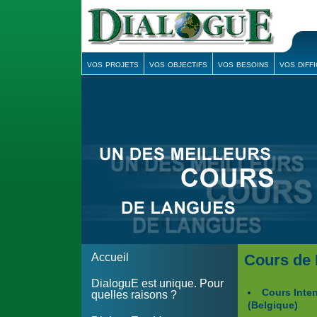
vos projets
vos objectifs
vos besoins
vos diff
Accueil
Cours de F
DialoguE est unique. Pour
Cours Inten
quelles raisons ?
(Belgique)