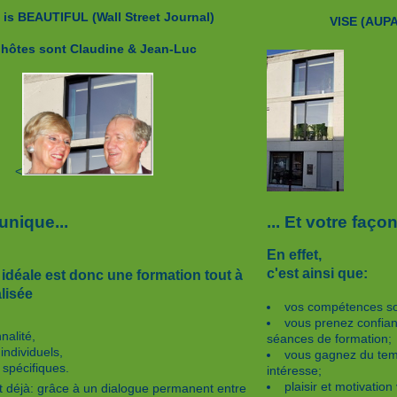
 is BEAUTIFUL
(Wall Street Journal)
VISE (AUP
 hôtes sont
Claudine & Jean-Luc
<
unique...
... Et votre faç
En effet,
c'est ainsi que:
 idéale est donc une formation tout à
lisée
vos compétences son
vous prenez confian
nalité,
séances de formation;
individuels,
vous gagnez du tem
 spécifiques.
intéresse;
plaisir et motivati
it déjà: grâce à un dialogue permanent entre