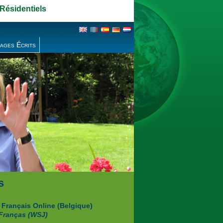
 Résidentiels
ages Écrits
s
 Français Online (Belgique)
 Franças (WSJ)