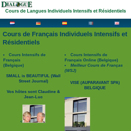
Cours de Langues Individuels Intensifs et Résidentiels
Cours de Français Individuels Intensifs et
Résidentiels
Cours Intensifs de
Cours Intensifs de
Français
Français Online (Belgique)
(Belgique)
Meilleur Cours de Franças
(WSJ)
SMALL is BEAUTIFUL
(Wall
Street Journal)
VISE (AUPARAVANT SPA)
BELGIQUE
Vos hôtes sont
Claudine &
Jean-Luc
<