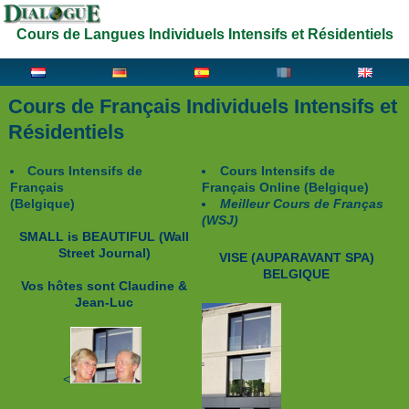
Cours de Langues Individuels Intensifs et Résidentiels
Cours de Français Individuels Intensifs et
Résidentiels
Cours Intensifs de
Cours Intensifs de
Français
Français Online (Belgique)
(Belgique)
Meilleur Cours de Franças
(WSJ)
SMALL is BEAUTIFUL
(Wall
Street Journal)
VISE (AUPARAVANT SPA)
BELGIQUE
Vos hôtes sont
Claudine &
Jean-Luc
<