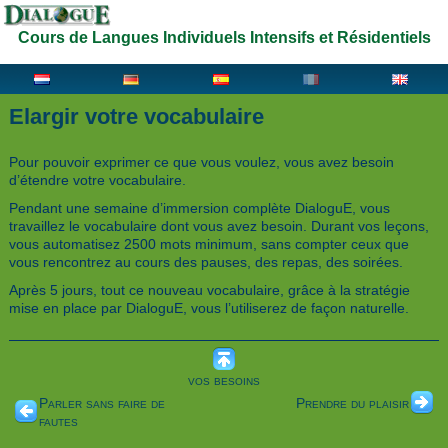
Cours de Langues Individuels Intensifs et Résidentiels
Elargir votre vocabulaire
Pour pouvoir exprimer ce que vous voulez, vous avez besoin
d’étendre votre vocabulaire.
Pendant une semaine d’immersion complète DialoguE, vous
travaillez le vocabulaire dont vous avez besoin. Durant vos leçons,
vous automatisez 2500 mots minimum, sans compter ceux que
vous rencontrez au cours des pauses, des repas, des soirées.
Après 5 jours, tout ce nouveau vocabulaire, grâce à la stratégie
mise en place par DialoguE, vous l’utiliserez de façon naturelle.
vos besoins
Parler sans faire de
Prendre du plaisir
fautes