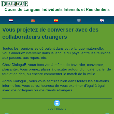
Cours de Langues Individuels Intensifs et Résidentiels
Vous projetez de converser avec des
collaborateurs étrangers
Toutes les réunions se déroulent dans votre langue maternelle.
Vous aimeriez intervenir dans la langue du pays, entre les réunions,
aux pauses, aux repas, etc.
Chez DialoguE, vous êtes vite à même de bavarder, converser,
plaisanter. Vous prenez plaisir à discuter autour d’un café, parler de
tout et de rien, ou encore commenter le match de la veille.
Après DialoguE, vous vous sentirez bien dans toutes les situations
informelles. Vous serez heureux de vous exprimer d’égal à égal
avec vos collègues ou vos clients étrangers.
vos projets