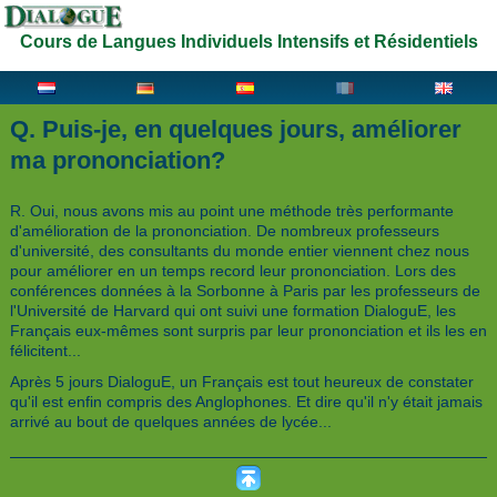
Cours de Langues Individuels Intensifs et Résidentiels
Q. Puis-je, en quelques jours, améliorer
ma prononciation?
R. Oui, nous avons mis au point une méthode très performante
d'amélioration de la prononciation. De nombreux professeurs
d'université, des consultants du monde entier viennent chez nous
pour améliorer en un temps record leur prononciation. Lors des
conférences données à la Sorbonne à Paris par les professeurs de
l'Université de Harvard qui ont suivi une formation DialoguE, les
Français eux-mêmes sont surpris par leur prononciation et ils les en
félicitent...
Après 5 jours DialoguE, un Français est tout heureux de constater
qu'il est enfin compris des Anglophones. Et dire qu'il n'y était jamais
arrivé au bout de quelques années de lycée...