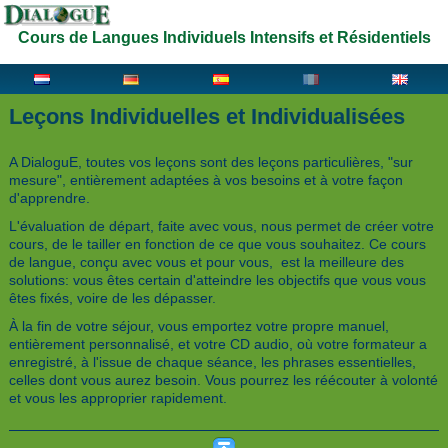
Cours de Langues Individuels Intensifs et Résidentiels
Leçons Individuelles et Individualisées
A DialoguE, toutes vos leçons sont des leçons particulières, "sur
mesure", entièrement adaptées à vos besoins et à votre façon
d'apprendre.
L'évaluation de départ, faite avec vous, nous permet de créer votre
cours, de le tailler en fonction de ce que vous souhaitez. Ce cours
de langue, conçu avec vous et pour vous, est la meilleure des
solutions: vous êtes certain d'atteindre les objectifs que vous vous
êtes fixés, voire de les dépasser.
À la fin de votre séjour, vous emportez votre propre manuel,
entièrement personnalisé, et votre CD audio, où votre formateur a
enregistré, à l'issue de chaque séance, les phrases essentielles,
celles dont vous aurez besoin. Vous pourrez les réécouter à volonté
et vous les approprier rapidement.