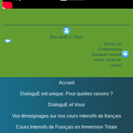
DialoguE et Vous
Outils de
Comparaison
Comment choisir
votre cours de
langue
Accueil
DialoguE est unique. Pour quelles raisons ?
DialoguE et Vous
Vos témoignages sur nos cours intensifs de français
Cours Intensifs de Français en Immersion Totale