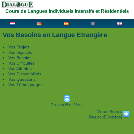
Cours de Langues Individuels Intensifs et Résidentiels
Vos Besoins en Langue Etrangère
Vos Projets
Vos objectifs
Vos Besoins
Vos Difficultés
Vos Attentes
Vos Disponibilités
Vos Questions
Vos Témoignages
DialoguE et Vous
Votre Séjour
DialoguE (vidéos)