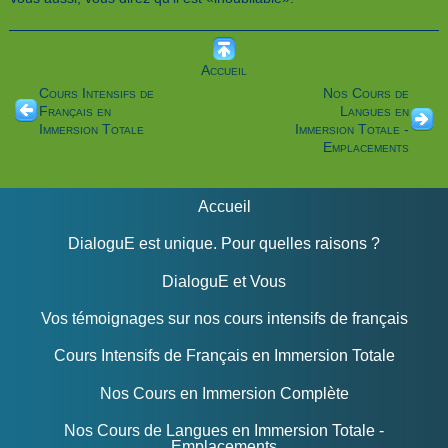
Accueil
Cours Intensifs de
Nos Cours de
Français en
Langues en
Immersion Totale
Immersion Totale -
Emplacements
Accueil
DialoguE est unique. Pour quelles raisons ?
DialoguE et Vous
Vos témoignages sur nos cours intensifs de français
Cours Intensifs de Français en Immersion Totale
Nos Cours en Immersion Complète
Nos Cours de Langues en Immersion Totale -
Emplacements