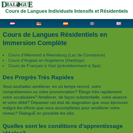
Cours de Langues Individuels Intensifs et Résidentiels
Cours de Langues Résidentiels en
Immersion Complète
Cours d'Allemand à Meersburg (Lac de Constance)
Cours d'Anglais en Angleterre (Hastings)
Cours de Français à Visé (précédemment à Spa)
Des Progrès Très Rapides
Vous souhaitez améliorer, en un temps record, votre
compréhension ou votre prononciation? Elargir très rapidement
votre vocabulaire? Améliorer, de façon substantielle, votre aisance
et votre débit? Dépasser cet état de stagnation que vous éprouvez,
malgré les efforts que vous accomplissez pour améliorer votre
niveau? DialoguE en possède les clés.
Quelles sont les conditions d’apprentissage